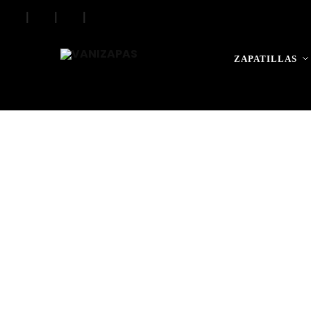
|
|
|
Search
ZAPATILLAS