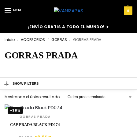
MENU
0
¡ENVÍO GRATIS A TODO EL MUNDO! ✈️
Inicio
ACCESORIOS
GORRAS
GORRAS PRADA
/
/
/
GORRAS PRADA
SHOW FILTERS
Mostrando el único resultado
-38%
GORRAS PRADA
CAP PRADA BLACK PD074