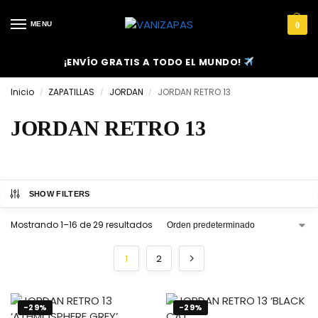
MENU
0
¡ENVÍO GRATIS A TODO EL MUNDO!
Inicio
ZAPATILLAS
JORDAN
JORDAN RETRO 13
/
/
/
JORDAN RETRO 13
SHOW FILTERS
Mostrando 1–16 de 29 resultados
1
2
-29%
-29%