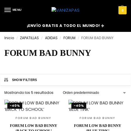
MENU
0
¡ENVÍO GRATIS A TODO EL MUNDO! ✈️
Inicio
ZAPATILLAS
ADIDAS
FORUM
FORUM BAD BUNNY
/
/
/
/
FORUM BAD BUNNY
SHOW FILTERS
Mostrando los 5 resultados
-40%
-40%
FORUM BAD BUNNY
FORUM BAD BUNNY
FORUM LOW BAD BUNNY
FORUM LOW BAD BUNNY
‘BACK TO SCHOOL’
‘BLUE TINK’