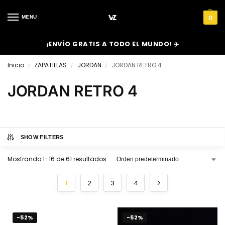
MENU
0
¡ENVÍO GRATIS A TODO EL MUNDO! ✈️
Inicio
ZAPATILLAS
JORDAN
JORDAN RETRO 4
/
/
/
JORDAN RETRO 4
SHOW FILTERS
Mostrando 1–16 de 61 resultados
1
2
3
4
-52%
-52%