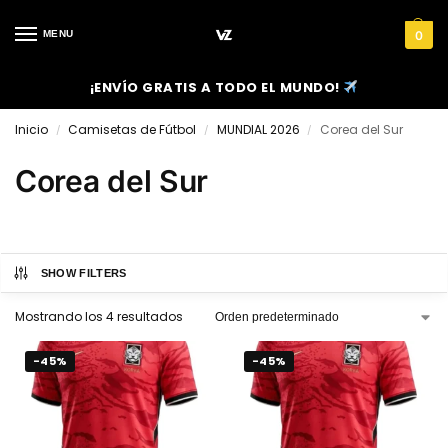
MENU
0
¡ENVÍO GRATIS A TODO EL MUNDO!
Inicio
Camisetas de Fútbol
MUNDIAL 2026
Corea del Sur
/
/
/
Corea del Sur
SHOW FILTERS
Mostrando los 4 resultados
-45%
-45%