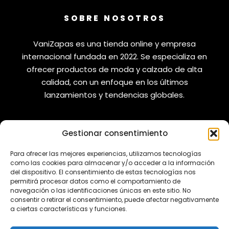
SOBRE NOSOTROS
VaniZapas es una tienda online y empresa
internacional fundada en 2022. Se especializa en
ofrecer productos de moda y calzado de alta
calidad, con un enfoque en los últimos
lanzamientos y tendencias globales.
Gestionar consentimiento
VANIZAPAS
LEGAL
Para ofrecer las mejores experiencias, utilizamos tecnologías
como las cookies para almacenar y/o acceder a la información
Envíos
Aviso Legal
del dispositivo. El consentimiento de estas tecnologías nos
permitirá procesar datos como el comportamiento de
Reembolsos
Política de Privacidad
navegación o las identificaciones únicas en este sitio. No
consentir o retirar el consentimiento, puede afectar negativamente
Cambios y Devoluciones
Política de Cookies
a ciertas características y funciones.
REDES SOCIALES