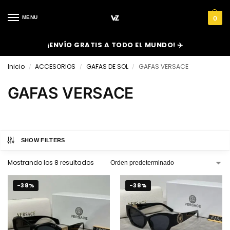
MENU
0
¡ENVÍO GRATIS A TODO EL MUNDO! ✈️
Inicio
ACCESORIOS
GAFAS DE SOL
GAFAS VERSACE
/
/
/
GAFAS VERSACE
SHOW FILTERS
Mostrando los 8 resultados
-38%
-38%