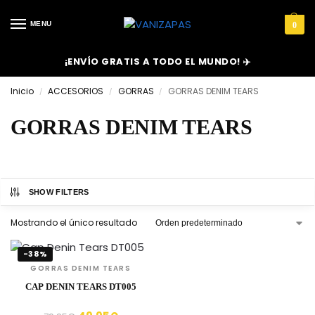
MENU
0
¡ENVÍO GRATIS A TODO EL MUNDO! ✈️
Inicio
ACCESORIOS
GORRAS
GORRAS DENIM TEARS
/
/
/
GORRAS DENIM TEARS
SHOW FILTERS
Mostrando el único resultado
-38%
GORRAS DENIM TEARS
CAP DENIN TEARS DT005