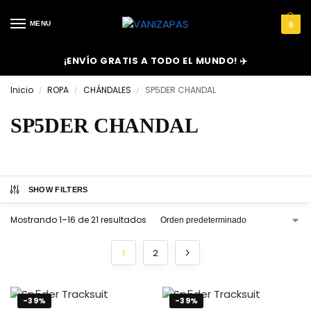
MENU
0
¡ENVÍO GRATIS A TODO EL MUNDO! ✈️
Inicio
ROPA
CHÁNDALES
SP5DER CHANDAL
/
/
/
SP5DER CHANDAL
SHOW FILTERS
Mostrando 1–16 de 21 resultados
1
2
-39%
-39%