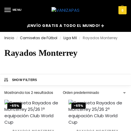
MENU
0
¡ENVÍO GRATIS A TODO EL MUNDO! ✈️
Inicio
Camisetas de Fútbol
Liga MX
Rayados Monterrey
/
/
/
Rayados Monterrey
SHOW FILTERS
Mostrando los 2 resultados
-65%
-65%
RAYADOS MONTERREY
RAYADOS MONTERREY