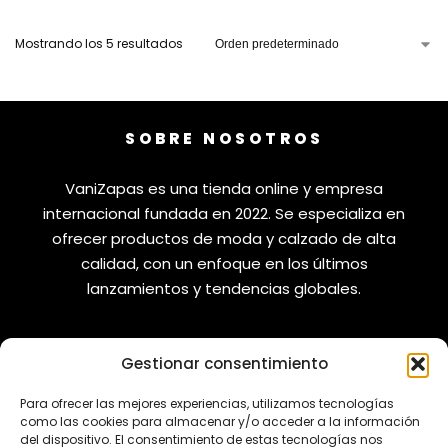
Mostrando los 5 resultados
SOBRE NOSOTROS
VaniZapas es una tienda online y empresa
internacional fundada en 2022. Se especializa en
ofrecer productos de moda y calzado de alta
calidad, con un enfoque en los últimos
lanzamientos y tendencias globales.
Gestionar consentimiento
VANIZAPAS
LEGAL
Para ofrecer las mejores experiencias, utilizamos tecnologías
como las cookies para almacenar y/o acceder a la información
Envíos
Aviso Legal
del dispositivo. El consentimiento de estas tecnologías nos