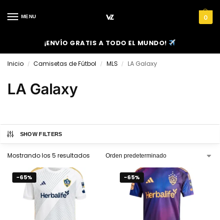
MENU
0
¡ENVÍO GRATIS A TODO EL MUNDO!
Inicio
Camisetas de Fútbol
MLS
LA Galaxy
/
/
/
LA Galaxy
SHOW FILTERS
Mostrando los 5 resultados
-65%
-65%