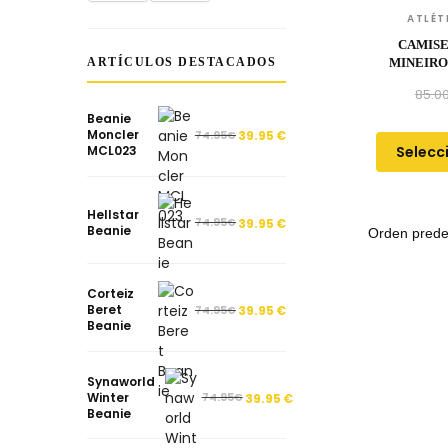
ATLÉT
CAMISE
ARTÍCULOS DESTACADOS
MINEIRO
85.0
Beanie
Moncler
74.95
€
39.95
€
Selecc
MCL023
Hellstar
74.95
€
39.95
€
Beanie
Corteiz
Beret
74.95
€
39.95
€
Beanie
Synaworld
Winter
74.95
€
39.95
€
Beanie