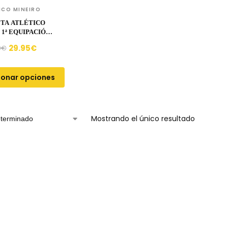
ICO MINEIRO
TA ATLÉTICO
 1ª EQUIPACIÓN
25/26
29.95
€
0
€
ionar opciones
Mostrando el único resultado