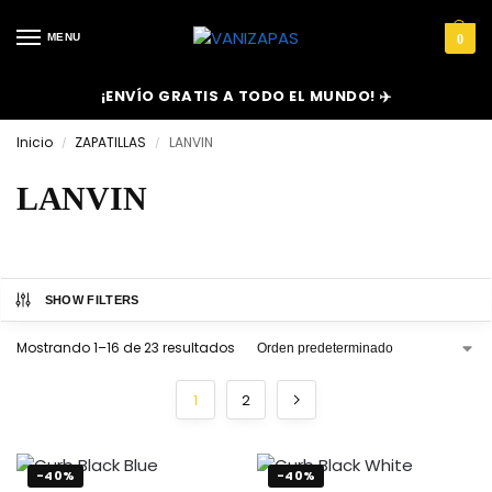
MENU
0
¡ENVÍO GRATIS A TODO EL MUNDO! ✈️
Inicio
ZAPATILLAS
LANVIN
/
/
LANVIN
SHOW FILTERS
Mostrando 1–16 de 23 resultados
1
2
-40%
-40%