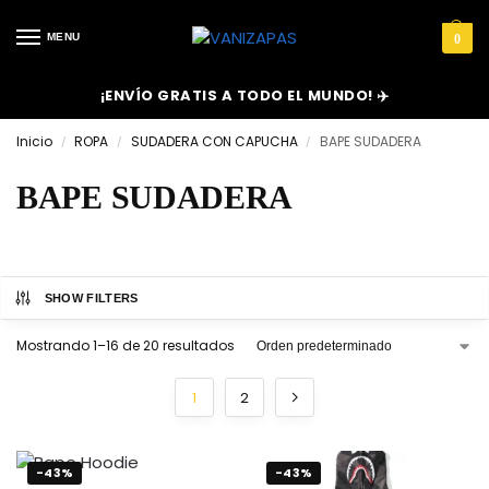
MENU
0
¡ENVÍO GRATIS A TODO EL MUNDO! ✈️
Inicio
ROPA
SUDADERA CON CAPUCHA
BAPE SUDADERA
/
/
/
BAPE SUDADERA
SHOW FILTERS
Mostrando 1–16 de 20 resultados
1
2
-43%
-43%