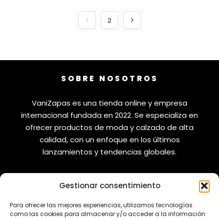
1
2
SOBRE NOSOTROS
VaniZapas es una tienda online y empresa
internacional fundada en 2022. Se especializa en
ofrecer productos de moda y calzado de alta
calidad, con un enfoque en los últimos
lanzamientos y tendencias globales.
Gestionar consentimiento
VANIZAPAS
LEGAL
Para ofrecer las mejores experiencias, utilizamos tecnologías
como las cookies para almacenar y/o acceder a la información