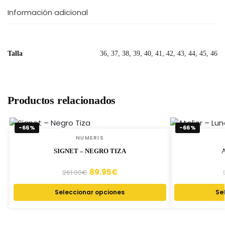
Información adicional
Talla
36, 37, 38, 39, 40, 41, 42, 43, 44, 45, 46
Productos relacionados
-66%
-66%
NUMERIS
SIGNET – NEGRO TIZA
89.95
€
261.00
€
Seleccionar opciones
Se