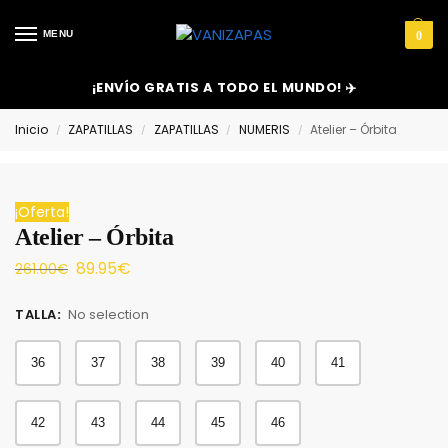
MENU
0
¡ENVÍO GRATIS A TODO EL MUNDO! ✈️
Inicio
ZAPATILLAS
ZAPATILLAS
NUMERIS
Atelier – Órbita
/
/
/
/
¡Oferta!
Atelier – Órbita
89.95
€
261.00
€
TALLA
:
No selection
36
37
38
39
40
41
42
43
44
45
46