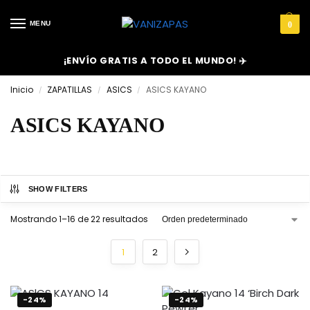
MENU
0
¡ENVÍO GRATIS A TODO EL MUNDO! ✈️
Inicio
ZAPATILLAS
ASICS
ASICS KAYANO
/
/
/
ASICS KAYANO
SHOW FILTERS
Mostrando 1–16 de 22 resultados
1
2
-24%
-24%