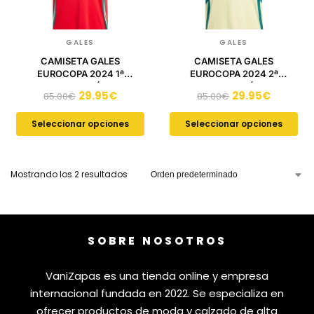
GALES
GALES
CAMISETA GALES
CAMISETA GALES
EUROCOPA 2024 1ª
EUROCOPA 2024 2ª
EQUIPACIÓN
EQUIPACIÓN
29.95
€
29.95
€
85.00
€
85.00
€
Seleccionar opciones
Seleccionar opciones
Mostrando los 2 resultados
SOBRE NOSOTROS
VaniZapas es una tienda online y empresa
internacional fundada en 2022. Se especializa en
ofrecer productos de moda y calzado de alta