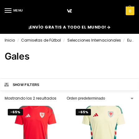
MENU
0
¡ENVÍO GRATIS A TODO EL MUNDO! ✈️
Inicio
Camisetas de Fútbol
Selecciones Internacionales
Europa
/
/
/
Gales
SHOW FILTERS
Mostrando los 2 resultados
-65%
-65%