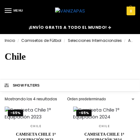
MENU
0
¡ENVÍO GRATIS A TODO EL MUNDO! ✈️
Inicio
Camisetas de Fútbol
Selecciones Internacionales
América
/
/
/
Chile
SHOW FILTERS
Mostrando los 4 resultados
-65%
-65%
CHILE
CHILE
CAMISETA CHILE 1ª
CAMISETA CHILE 1ª
EQUIPACIÓN 2023
EQUIPACIÓN 2024