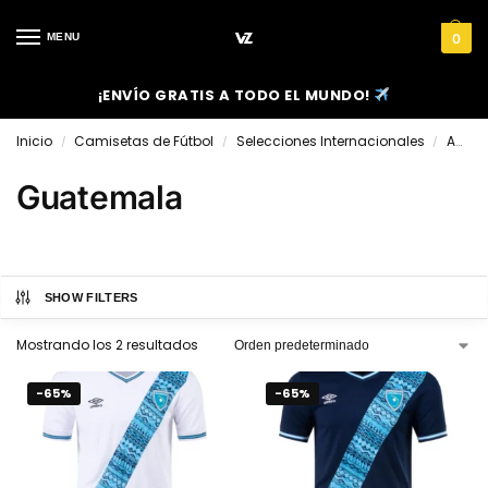
MENU
0
¡ENVÍO GRATIS A TODO EL MUNDO!
Inicio
Camisetas de Fútbol
Selecciones Internacionales
América
/
/
/
Guatemala
SHOW FILTERS
Mostrando los 2 resultados
-65%
-65%