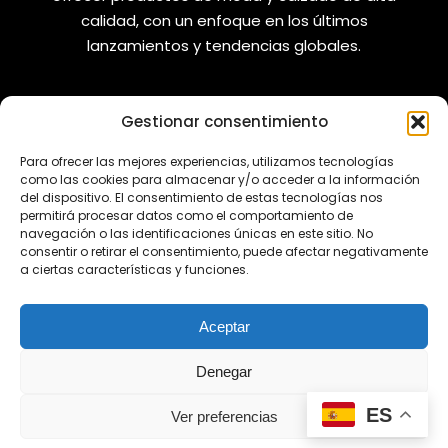
calidad, con un enfoque en los últimos
lanzamientos y tendencias globales.
Gestionar consentimiento
VANIZAPAS
LEGAL
Para ofrecer las mejores experiencias, utilizamos tecnologías
como las cookies para almacenar y/o acceder a la información
Envíos
Aviso Legal
del dispositivo. El consentimiento de estas tecnologías nos
permitirá procesar datos como el comportamiento de
Reembolsos
Política de Privacidad
navegación o las identificaciones únicas en este sitio. No
consentir o retirar el consentimiento, puede afectar negativamente
Cambios y Devoluciones
Política de Cookies
a ciertas características y funciones.
REDES SOCIALES
Aceptar
Denegar
¿Tienes alguna duda?
ES
Ver preferencias