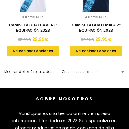
GUATEMALA
GUATEMALA
CAMISETA GUATEMALA 1ª
CAMISETA GUATEMALA 2ª
EQUIPACIÓN 2023
EQUIPACIÓN 2023
29.95
€
29.95
€
85.00
€
85.00
€
Seleccionar opciones
Seleccionar opciones
Mostrando los 2 resultados
SOBRE NOSOTROS
VaniZapas es una tienda online y empresa
internacional fundada en 2022. Se especializa en
ofrecer productos de moda y calzado de alta