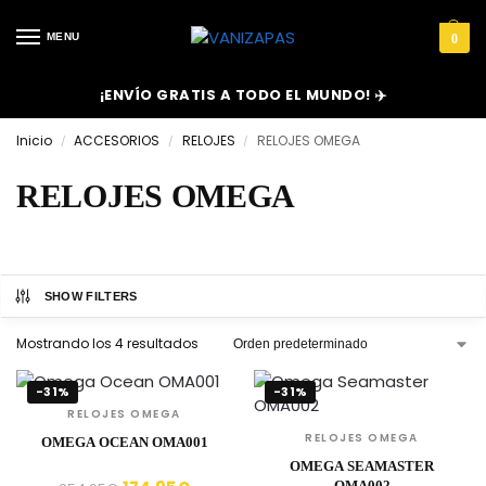
MENU
0
¡ENVÍO GRATIS A TODO EL MUNDO! ✈️
Inicio
ACCESORIOS
RELOJES
RELOJES OMEGA
/
/
/
RELOJES OMEGA
SHOW FILTERS
Mostrando los 4 resultados
-31%
-31%
RELOJES OMEGA
RELOJES OMEGA
OMEGA OCEAN OMA001
OMEGA SEAMASTER
OMA002