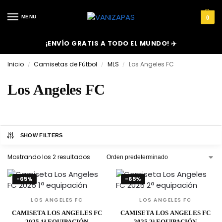
MENU
0
¡ENVÍO GRATIS A TODO EL MUNDO! ✈️
Inicio
Camisetas de Fútbol
MLS
Los Angeles FC
/
/
/
Los Angeles FC
SHOW FILTERS
Mostrando los 2 resultados
-65%
-65%
LOS ANGELES FC
LOS ANGELES FC
CAMISETA LOS ANGELES FC
CAMISETA LOS ANGELES FC
2025 1ª EQUIPACIÓN
2025 2ª EQUIPACIÓN