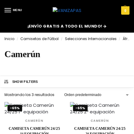
MENU
0
¡ENVÍO GRATIS A TODO EL MUNDO! ✈️
Inicio
Camisetas de Fútbol
Selecciones Internacionales
África
/
/
/
Camerún
SHOW FILTERS
Mostrando los 3 resultados
-65%
-65%
CAMERÚN
CAMERÚN
CAMISETA CAMERÚN 24/25
CAMISETA CAMERÚN 24/25
1ª EQUIPACIÓN
2ª EQUIPACIÓN