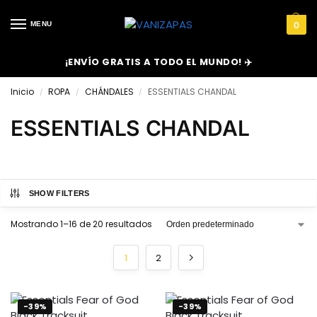
MENU
0
¡ENVÍO GRATIS A TODO EL MUNDO! ✈️
Inicio
ROPA
CHÁNDALES
ESSENTIALS CHANDAL
/
/
/
ESSENTIALS CHANDAL
SHOW FILTERS
Mostrando 1–16 de 20 resultados
1
2
-39%
-39%