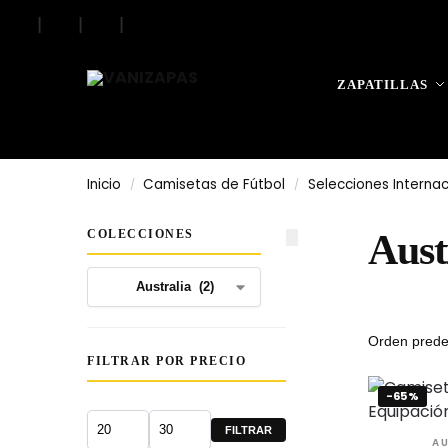
|
|
|
Search
ZAPATILLAS
Inicio
Camisetas de Fútbol
Selecciones Internac
/
/
COLECCIONES
Aust
FILTRAR POR PRECIO
-65%
FILTRAR
AU