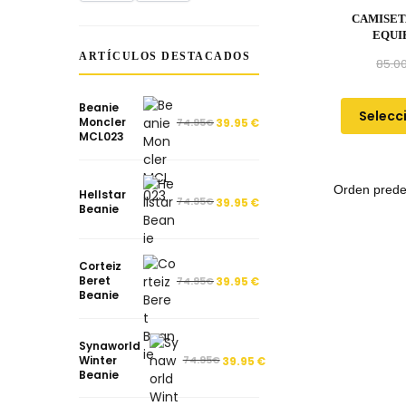
CAMISET
EQUI
ARTÍCULOS DESTACADOS
85.0
Beanie
Selecc
Moncler
74.95
€
39.95
€
MCL023
Hellstar
74.95
€
39.95
€
Beanie
Corteiz
Beret
74.95
€
39.95
€
Beanie
Synaworld
Winter
74.95
€
39.95
€
Beanie