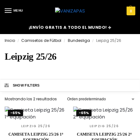
MENU
0
¡ENVÍO GRATIS A TODO EL MUNDO! ✈️
Inicio
Camisetas de Fútbol
Bundesliga
Leipzig 25/26
/
/
/
Leipzig 25/26
SHOW FILTERS
Mostrando los 2 resultados
-65%
-65%
LEIPZIG 25/26
LEIPZIG 25/26
CAMISETA LEIPZIG 25/26 1ª
CAMISETA LEIPZIG 25/26 2ª
EQUIPACIÓN
EQUIPACIÓN