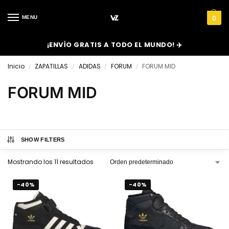
MENU
0
¡ENVÍO GRATIS A TODO EL MUNDO! ✈️
Inicio
ZAPATILLAS
ADIDAS
FORUM
FORUM MID
/
/
/
/
FORUM MID
SHOW FILTERS
Mostrando los 11 resultados
-40%
-40%