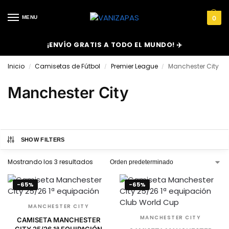
MENU
0
¡ENVÍO GRATIS A TODO EL MUNDO! ✈️
Inicio
Camisetas de Fútbol
Premier League
Manchester City
/
/
/
Manchester City
SHOW FILTERS
Mostrando los 3 resultados
-65%
-65%
MANCHESTER CITY
MANCHESTER CITY
CAMISETA MANCHESTER