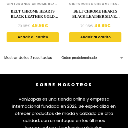
CINTURONES CHROME HEARTS
CINTURONES CHROME HEARTS
BELT CHROME HEARTS
BELT CHROME HEARTS
BLACK LEATHER GOLD
BLACK LEATHER SILVER
BUCKLE CH067
BUCKLE CH065
49.95
€
49.95
€
79.95
€
79.95
€
Añadir al carrito
Añadir al carrito
Mostrando los 2 resultados
SOBRE NOSOTROS
VaniZapas es una tienda online y empresa
internacional fundada en 2022. Se especializa en
ofrecer productos de moda y calzado de alta
calidad, con un enfoque en los últimos
lanzamientos y tendencias globales.