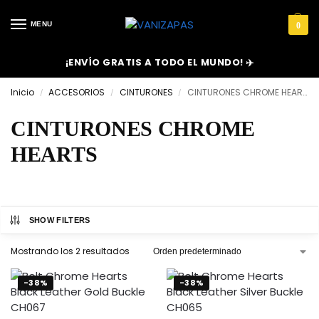
MENU
0
¡ENVÍO GRATIS A TODO EL MUNDO! ✈️
Inicio
ACCESORIOS
CINTURONES
CINTURONES CHROME HEARTS
/
/
/
CINTURONES CHROME
HEARTS
SHOW FILTERS
Mostrando los 2 resultados
-38%
-38%