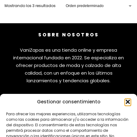
Mostrando los 3 resultados
SOBRE NOSOTROS
VaniZapas es una tienda online y empresa
internacional fundada en 2022. Se especializa en
ofrecer productos de moda y calzado de alta
calidad, con un enfoque en los últimos
lanzamientos y tendencias globales.
Gestionar consentimiento
VANIZAPAS
LEGAL
Para ofrecer las mejores experiencias, utilizamos tecnologías
como las cookies para almacenar y/o acceder a la información
del dispositivo. El consentimiento de estas tecnologías nos
Envíos
Aviso Legal
permitirá procesar datos como el comportamiento de
Reembolsos
Política de Privacidad
navegación o las identificaciones únicas en este sitio. No