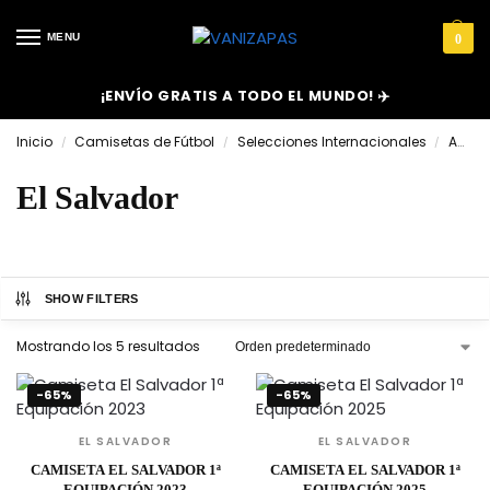
MENU
0
¡ENVÍO GRATIS A TODO EL MUNDO! ✈️
Inicio
Camisetas de Fútbol
Selecciones Internacionales
América
/
/
/
El Salvador
SHOW FILTERS
Mostrando los 5 resultados
-65%
-65%
EL SALVADOR
EL SALVADOR
CAMISETA EL SALVADOR 1ª
CAMISETA EL SALVADOR 1ª
EQUIPACIÓN 2023
EQUIPACIÓN 2025