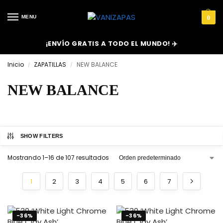
MENU
0
¡ENVÍO GRATIS A TODO EL MUNDO! ✈️
Inicio
ZAPATILLAS
NEW BALANCE
/
/
NEW BALANCE
SHOW FILTERS
Mostrando 1–16 de 107 resultados
1
2
3
4
5
6
7
-36%
-36%