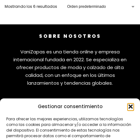
Mostrando los 6 resultados
SOBRE NOSOTROS
VaniZapas es una tienda online y empresa
internacional fundada en 2022. Se especializa en
ofrecer productos de moda y calzado de alta
calidad, con un enfoque en los últimos
lanzamientos y tendencias globales.
Gestionar consentimiento
VANIZAPAS
LEGAL
Para ofrecer las mejores experiencias, utilizamos tecnologías
como las cookies para almacenar y/o acceder a la información
Envíos
Aviso Legal
del dispositivo. El consentimiento de estas tecnologías nos
permitirá procesar datos como el comportamiento de
Reembolsos
Política de Privacidad