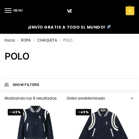
MENU
0
¡ENVÍO GRATIS A TODO EL MUNDO!
Inicio
ROPA
CHAQUETA
POLO
/
/
/
POLO
SHOW FILTERS
Mostrando los 6 resultados
-43%
-43%