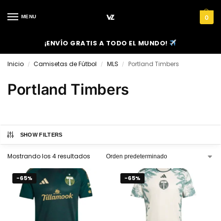
MENU
0
¡ENVÍO GRATIS A TODO EL MUNDO!
Inicio
Camisetas de Fútbol
MLS
Portland Timbers
/
/
/
Portland Timbers
SHOW FILTERS
Mostrando los 4 resultados
-65%
-65%