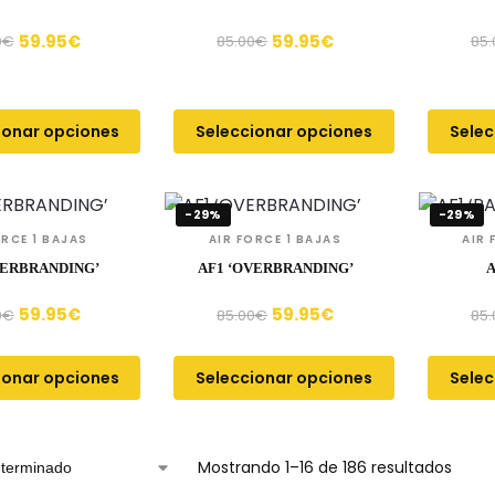
59.95
€
59.95
€
0
€
85.00
€
85.
ionar opciones
Seleccionar opciones
Selec
-29%
-29%
ORCE 1 BAJAS
AIR FORCE 1 BAJAS
AIR 
VERBRANDING’
AF1 ‘OVERBRANDING’
A
59.95
€
59.95
€
0
€
85.00
€
85.
ionar opciones
Seleccionar opciones
Selec
Mostrando 1–16 de 186 resultados