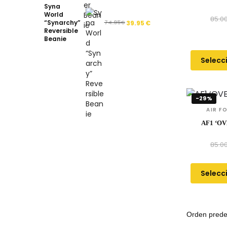
Syna
World
85.0
“Synarchy”
74.95
€
39.95
€
Reversible
Beanie
Selecc
-29%
AIR F
AF1 ‘O
85.0
Selecc