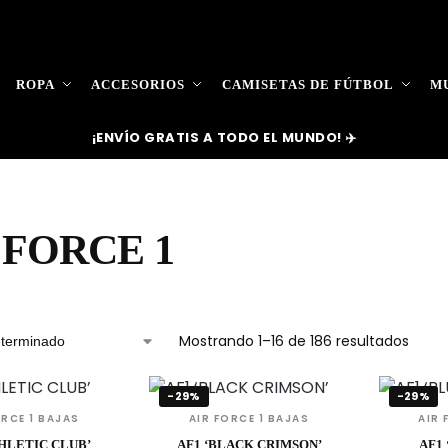
ROPA
ACCESORIOS
CAMISETAS DE FÚTBOL
MU
¡ENVÍO GRATIS A TODO EL MUNDO! ✈️
 FORCE 1
Mostrando 1–16 de 186 resultados
-29%
-29%
ORCE 1 BAJAS
AIR FORCE 1 BAJAS
AIR 
THLETIC CLUB’
AF1 ‘BLACK CRIMSON’
AF1