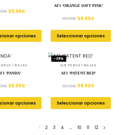
AF1 ‘ORANGE SOFT PINK’
59.95
€
00
€
59.95
€
85.00
€
cionar opciones
Seleccionar opciones
-29%
FORCE 1 BAJAS
AIR FORCE 1 BAJAS
F1 ‘PANDA’
AF1 ‘PATENT RED’
59.95
€
59.95
€
00
€
85.00
€
cionar opciones
Seleccionar opciones
1
2
3
4
…
10
11
12