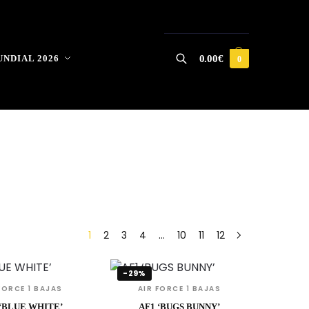
NDIAL 2026
0.00
€
0
Buscar
1
2
3
4
…
10
11
12
-29%
FORCE 1 BAJAS
AIR FORCE 1 BAJAS
 ‘BLUE WHITE’
AF1 ‘BUGS BUNNY’