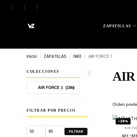
|
|
|
Search
ZAPATILLAS
Inicio
ZAPATILLAS
NIKE
AIR FORCE 1
/
/
/
COLECCIONES
AIR
FILTRAR POR PRECIO
-29%
AIR F
FILTRAR
AF1 ‘A