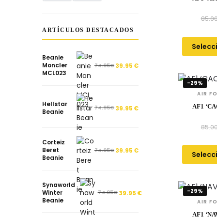
85.0
ARTÍCULOS DESTACADOS
Selecc
Beanie
Moncler
74.95
€
39.95
€
MCL023
-29%
AIR F
Hellstar
AF1 ‘C
74.95
€
39.95
€
Beanie
85.0
Corteiz
Beret
74.95
€
39.95
€
Selecc
Beanie
Synaworld
-29%
Winter
74.95
€
39.95
€
Beanie
AIR F
AF1 ‘N