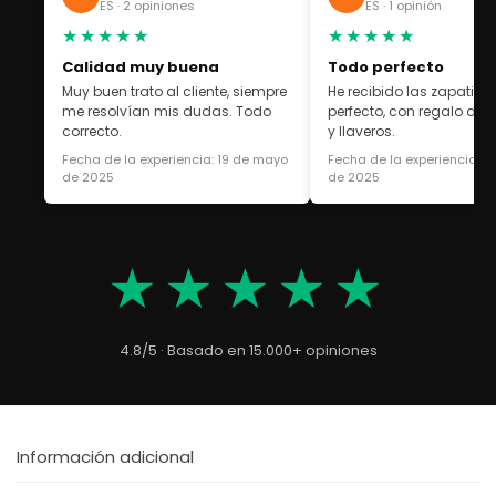
ES · 2 opiniones
ES · 1 opinión
★★★★★
★★★★★
Calidad muy buena
Todo perfecto
Muy buen trato al cliente, siempre
He recibido las zapatilla
me resolvían mis dudas. Todo
perfecto, con regalo de 
correcto.
y llaveros.
Fecha de la experiencia: 19 de mayo
Fecha de la experiencia: 1
de 2025
de 2025
★★★★★
4.8/5 · Basado en 15.000+ opiniones
Información adicional