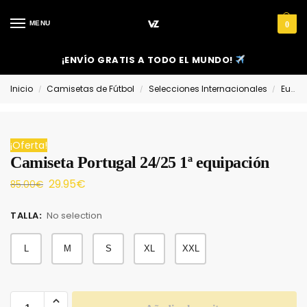
MENU
0
¡ENVÍO GRATIS A TODO EL MUNDO!
Inicio
Camisetas de Fútbol
Selecciones Internacionales
Europa
/
/
/
¡Oferta!
Camiseta Portugal 24/25 1ª equipación
29.95
€
85.00
€
TALLA
:
No selection
L
M
S
XL
XXL