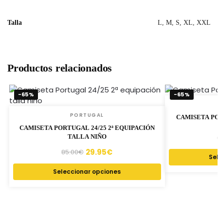
Talla
L, M, S, XL, XXL
Productos relacionados
-65%
-65%
PORTUGAL
CAMISETA PO
CAMISETA PORTUGAL 24/25 2ª EQUIPACIÓN
TALLA NIÑO
29.95
€
85.00
€
Se
Seleccionar opciones