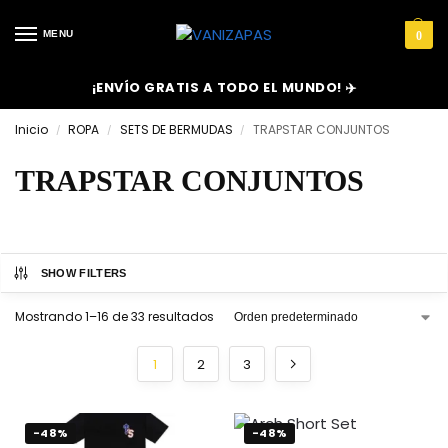
MENU
0
¡ENVÍO GRATIS A TODO EL MUNDO! ✈️
Inicio
ROPA
SETS DE BERMUDAS
TRAPSTAR CONJUNTOS
/
/
/
TRAPSTAR CONJUNTOS
SHOW FILTERS
Mostrando 1–16 de 33 resultados
1
2
3
-48%
-48%