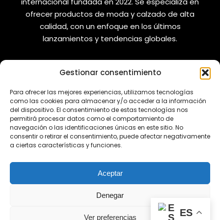
internacional fundada en 2022. Se especializa en
ofrecer productos de moda y calzado de alta
calidad, con un enfoque en los últimos
lanzamientos y tendencias globales.
Gestionar consentimiento
VANIZAPAS
LEGAL
Para ofrecer las mejores experiencias, utilizamos tecnologías
como las cookies para almacenar y/o acceder a la información
del dispositivo. El consentimiento de estas tecnologías nos
Envíos
Aviso Legal
permitirá procesar datos como el comportamiento de
Reembolsos
Política de Privacidad
navegación o las identificaciones únicas en este sitio. No
consentir o retirar el consentimiento, puede afectar negativamente
Cambios y Devoluciones
Política de Cookies
a ciertas características y funciones.
REDES SOCIALES
Aceptar
Denegar
ES
¿Tienes alguna duda?💬
Ver preferencias