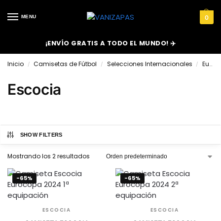
MENU
0
¡ENVÍO GRATIS A TODO EL MUNDO! ✈️
Inicio
Camisetas de Fútbol
Selecciones Internacionales
Europa
/
/
/
Escocia
SHOW FILTERS
Mostrando los 2 resultados
-65%
-65%
ESCOCIA
ESCOCIA