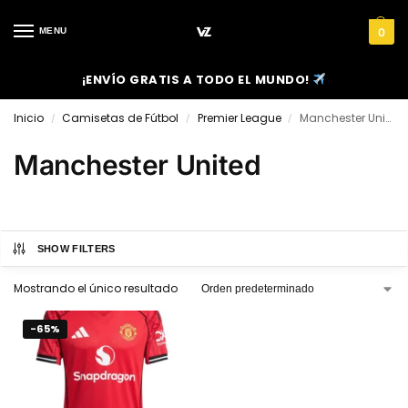
MENU
0
¡ENVÍO GRATIS A TODO EL MUNDO!
Inicio
Camisetas de Fútbol
Premier League
Manchester United
/
/
/
Manchester United
SHOW FILTERS
Mostrando el único resultado
-65%