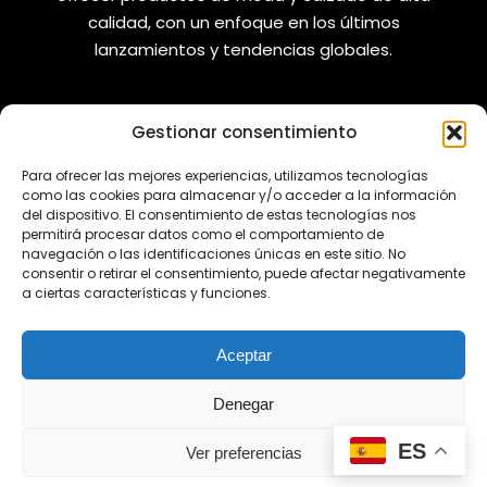
calidad, con un enfoque en los últimos
lanzamientos y tendencias globales.
Gestionar consentimiento
VANIZAPAS
LEGAL
Para ofrecer las mejores experiencias, utilizamos tecnologías
como las cookies para almacenar y/o acceder a la información
Envíos
Aviso Legal
del dispositivo. El consentimiento de estas tecnologías nos
permitirá procesar datos como el comportamiento de
Reembolsos
Política de Privacidad
navegación o las identificaciones únicas en este sitio. No
consentir o retirar el consentimiento, puede afectar negativamente
Cambios y Devoluciones
Política de Cookies
a ciertas características y funciones.
REDES SOCIALES
Aceptar
Denegar
¿Tienes alguna duda?
ES
Ver preferencias