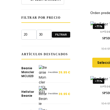
FILTRAR POR PRECIO
-71%
SP5DE
FILTRAR
SP5D
104.9
ARTÍCULOS DESTACADOS
Selecc
Beanie
Moncler
74.95
€
39.95
€
MCL023
-71%
SP5DE
Hellstar
SP5D
74.95
€
39.95
€
Beanie
104.9