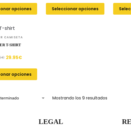
ionar opciones
Seleccionar opciones
Selec
R CAMISETA
ER T-SHIRT
29.95
€
5
€
ionar opciones
Mostrando los 9 resultados
LEGAL
RE