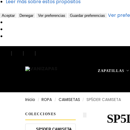
Leer más sobre estos propósitos
Ver prefe
Aceptar
Denegar
Ver preferencias
Guardar preferencias
|
|
|
ZAPATILLAS
Inicio
ROPA
CAMISETAS
SP5DER CAMISETA
/
/
/
COLECCIONES
SP5