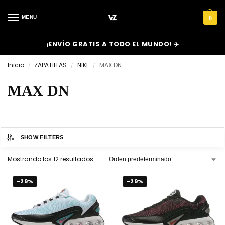
MENU
0
¡ENVÍO GRATIS A TODO EL MUNDO! ✈️
Inicio
ZAPATILLAS
NIKE
MAX DN
/
/
/
MAX DN
SHOW FILTERS
Mostrando los 12 resultados
-29%
-29%