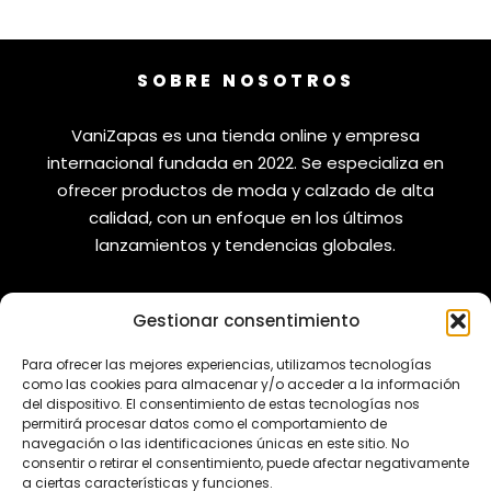
SOBRE NOSOTROS
VaniZapas es una tienda online y empresa
internacional fundada en 2022. Se especializa en
ofrecer productos de moda y calzado de alta
calidad, con un enfoque en los últimos
lanzamientos y tendencias globales.
Gestionar consentimiento
VANIZAPAS
LEGAL
Para ofrecer las mejores experiencias, utilizamos tecnologías
como las cookies para almacenar y/o acceder a la información
del dispositivo. El consentimiento de estas tecnologías nos
Envíos
Aviso Legal
permitirá procesar datos como el comportamiento de
Reembolsos
Política de Privacidad
navegación o las identificaciones únicas en este sitio. No
consentir o retirar el consentimiento, puede afectar negativamente
Cambios y Devoluciones
Política de Cookies
a ciertas características y funciones.