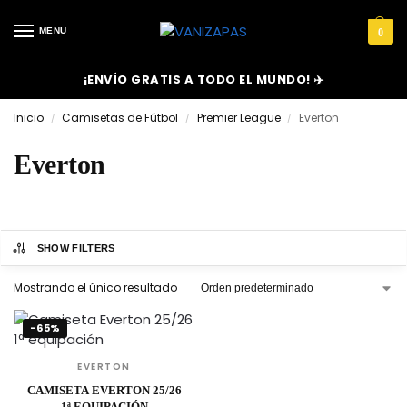
MENU
0
¡ENVÍO GRATIS A TODO EL MUNDO! ✈️
Inicio
Camisetas de Fútbol
Premier League
Everton
/
/
/
Everton
SHOW FILTERS
Mostrando el único resultado
-65%
EVERTON
CAMISETA EVERTON 25/26
1ª EQUIPACIÓN