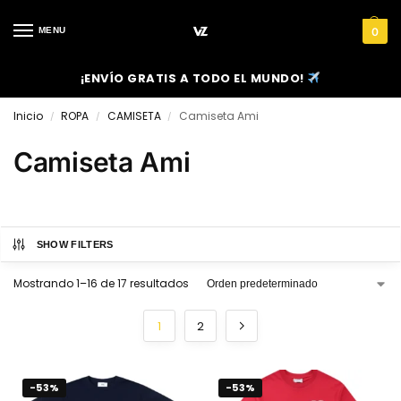
MENU
0
¡ENVÍO GRATIS A TODO EL MUNDO!
Inicio
ROPA
CAMISETA
Camiseta Ami
/
/
/
Camiseta Ami
SHOW FILTERS
Mostrando 1–16 de 17 resultados
1
2
-53%
-53%