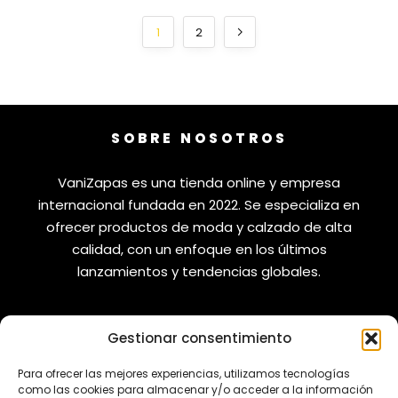
1
2
SOBRE NOSOTROS
VaniZapas es una tienda online y empresa
internacional fundada en 2022. Se especializa en
ofrecer productos de moda y calzado de alta
calidad, con un enfoque en los últimos
lanzamientos y tendencias globales.
Gestionar consentimiento
VANIZAPAS
LEGAL
Para ofrecer las mejores experiencias, utilizamos tecnologías
como las cookies para almacenar y/o acceder a la información