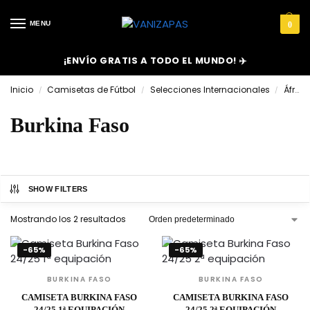
MENU
0
¡ENVÍO GRATIS A TODO EL MUNDO! ✈️
Inicio
Camisetas de Fútbol
Selecciones Internacionales
África
/
/
/
Burkina Faso
SHOW FILTERS
Mostrando los 2 resultados
-65%
-65%
BURKINA FASO
BURKINA FASO
CAMISETA BURKINA FASO
CAMISETA BURKINA FASO
24/25 1ª EQUIPACIÓN
24/25 2ª EQUIPACIÓN