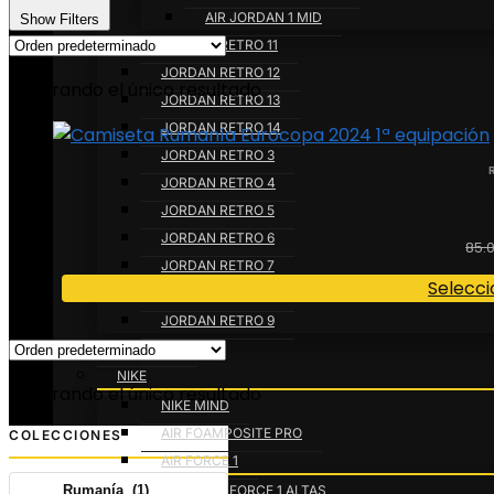
AIR JORDAN 1 MID
Show Filters
JORDAN RETRO 11
JORDAN RETRO 12
Mostrando el único resultado
JORDAN RETRO 13
JORDAN RETRO 14
JORDAN RETRO 3
Este
JORDAN RETRO 4
CAMISETA RUMANÍA E
producto
JORDAN RETRO 5
tiene
JORDAN RETRO 6
85.
múltiples
JORDAN RETRO 7
variantes.
Selecci
JORDAN RETRO 8
Las
JORDAN RETRO 9
opciones
NUMERIS
se
NIKE
Mostrando el único resultado
pueden
NIKE MIND
elegir
AIR FOAMPOSITE PRO
COLECCIONES
en
AIR FORCE 1
la
AIR FORCE 1 ALTAS