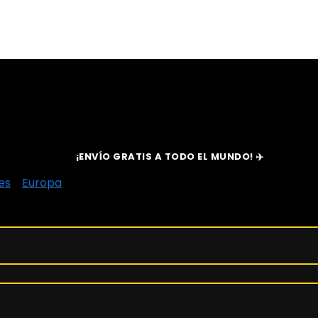
¡ENVÍO GRATIS A TODO EL MUNDO! ✈️
es
/
Europa
/
Rumanía