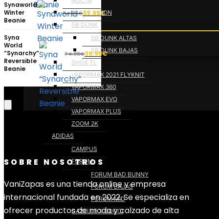
NOCTA
Synaworld
original
actual
Winter
REACT VISION
39.95
€
74.95
€
El
El
era:
es:
Beanie
SB DUNK
precio
precio
74.95€.
39.95€.
Syna
SB DUNK ALTAS
original
actual
World
SB DUNK BAJAS
“Synarchy”
era:
es:
39.95
€
74.95
€
El
El
Reversible
SHOX TL
74.95€.
39.95€.
Beanie
precio
precio
VAPORMAX 2021 FLYKNIT
original
actual
VAPORMAX 360
era:
es:
VAPORMAX EVO
74.95€.
39.95€.
VAPORMAX PLUS
ZOOM 2K
ADIDAS
CAMPUS
SOBRE NOSOTROS
FORUM
FORUM BAD BUNNY
VaniZapas es una tienda online y empresa
FORUM BAJAS
internacional fundada en 2022. Se especializa en
FORUM MID
ofrecer productos de moda y calzado de alta
GAZELLE X GUCCI