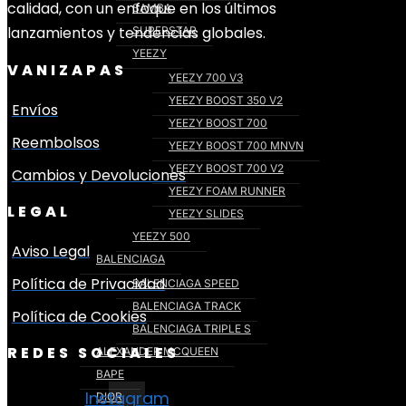
calidad, con un enfoque en los últimos
SAMBA
lanzamientos y tendencias globales.
SUPERSTAR
YEEZY
VANIZAPAS
YEEZY 700 V3
YEEZY BOOST 350 V2
Envíos
YEEZY BOOST 700
Reembolsos
YEEZY BOOST 700 MNVN
YEEZY BOOST 700 V2
Cambios y Devoluciones
YEEZY FOAM RUNNER
LEGAL
YEEZY SLIDES
YEEZY 500
Aviso Legal
BALENCIAGA
Política de Privacidad
BALENCIAGA SPEED
BALENCIAGA TRACK
Política de Cookies
BALENCIAGA TRIPLE S
REDES SOCIALES
ALEXANDER MCQUEEN
BAPE
Instagram
DIOR