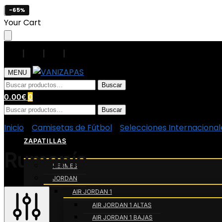
-65%
Skip
Skip
Your Cart
to
to
navigation
content
|
|
|
|
MENU
Buscar
Buscar
por:
0.00
€
0
Buscar
Buscar
por:
Inicio
/
Camisetas de Fútbol
/
Selecciones Internacional
ZAPATILLAS
Rumanía
HERMES
JORDAN
AIR JORDAN 1
AIR JORDAN 1 ALTAS
AIR JORDAN 1 BAJAS