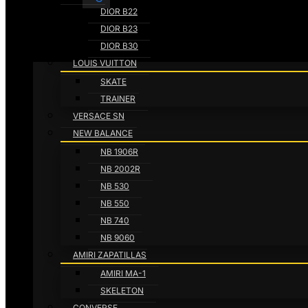
DIOR B22
DIOR B23
DIOR B30
LOUIS VUITTON
SKATE
TRAINER
VERSACE SN
NEW BALANCE
NB 1906R
NB 2002R
NB 530
NB 550
NB 740
NB 9060
AMIRI ZAPATILLAS
AMIRI MA-1
SKELETON
CONVERSE