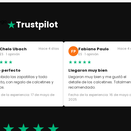
★
Trustpilot
Chelo Ubach
Hace 4 días
Fabiano Paulo
Hace 4 
FP
ES · 1 opinión
ES · 1 opinión
★★★
★★★★★
 perfecto
Llegaron muy bien
cibido las zapatillas y todo
Llegaron muy bien y me gustó el
cto, con regalo de calcetines y
detalle de los calcetines. Totalmen
os.
recomendado.
de la experiencia: 17 de mayo de
Fecha de la experiencia: 16 de mayo 
2025
★★★★★