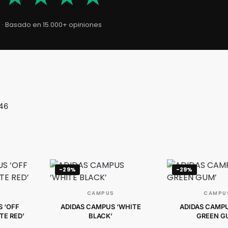
5 · Basado en 15.000+ opiniones
 46
-29%
-29%
CAMPUS
CAMPU
 ‘OFF
ADIDAS CAMPUS ‘WHITE
ADIDAS CAMPU
TE RED’
BLACK’
GREEN G