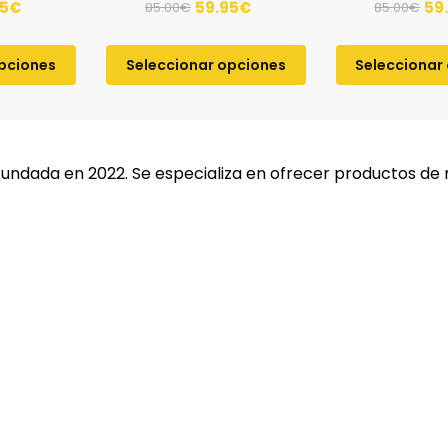
95
€
59.95
€
59
85.00
€
85.00
€
opciones
Seleccionar opciones
Seleccionar
fundada en 2022. Se especializa en ofrecer productos de 