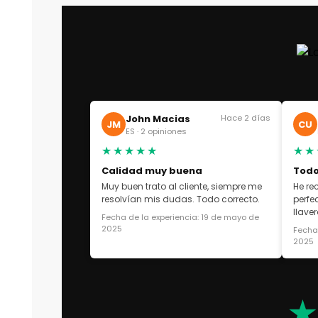
John Macias
Hace 2 días
JM
CU
ES · 2 opiniones
★★★★★
★★
Calidad muy buena
Todo
Muy buen trato al cliente, siempre me
He re
resolvían mis dudas. Todo correcto.
perfe
llaver
Fecha de la experiencia: 19 de mayo de
2025
Fecha 
2025