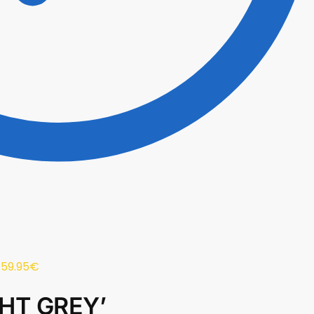
59.95
€
HT GREY’