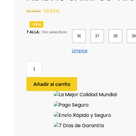
59.95
€
85.00
€
-29%
TALLA
:
No selection
36
37
38
39
Limpiar
Añadir al carrito