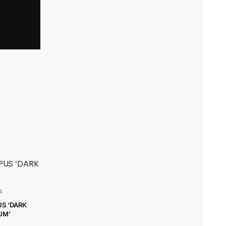
S
S ‘DARK
UM’