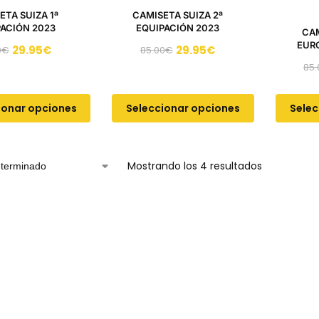
ETA SUIZA 1ª
CAMISETA SUIZA 2ª
PACIÓN 2023
EQUIPACIÓN 2023
CAM
EURO
29.95
€
29.95
€
0
€
85.00
€
E
85.
ionar opciones
Seleccionar opciones
Selec
Mostrando los 4 resultados