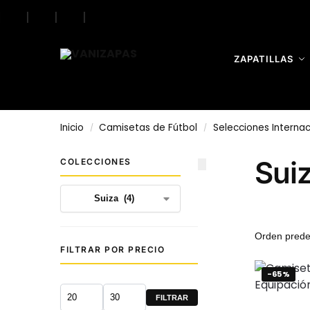
|
|
|
|
Search
ZAPATILLAS
Inicio
Camisetas de Fútbol
Selecciones Internac
/
/
Sui
COLECCIONES
FILTRAR POR PRECIO
-65%
FILTRAR