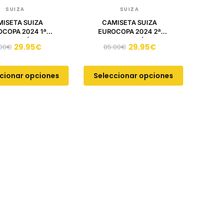
SUIZA
SUIZA
ISETA SUIZA
CAMISETA SUIZA
COPA 2024 1ª
EUROCOPA 2024 2ª
QUIPACIÓN
EQUIPACIÓN
29.95
€
29.95
€
00
€
85.00
€
cionar opciones
Seleccionar opciones