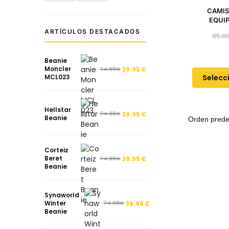
CAMIS
EQUI
ARTÍCULOS DESTACADOS
85.0
Beanie
Moncler
74.95
€
39.95
€
Selecc
MCL023
Hellstar
74.95
€
39.95
€
Beanie
Corteiz
Beret
74.95
€
39.95
€
Beanie
Synaworld
Winter
74.95
€
39.95
€
Beanie