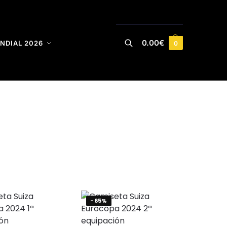
0.00
€
NDIAL 2026
0
Buscar
-65%