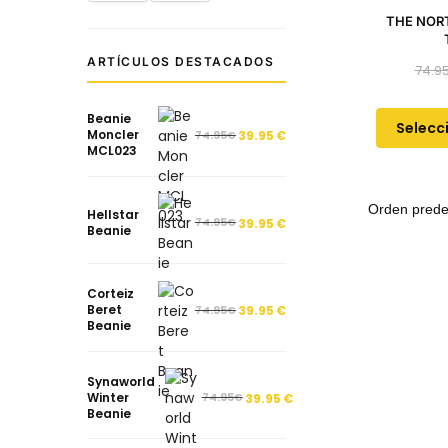
THE NOR
ARTÍCULOS DESTACADOS
74.9
Beanie
Selecc
Moncler
74.95
€
39.95
€
MCL023
Hellstar
74.95
€
39.95
€
Beanie
Corteiz
Beret
74.95
€
39.95
€
Beanie
Synaworld
Winter
74.95
€
39.95
€
Beanie