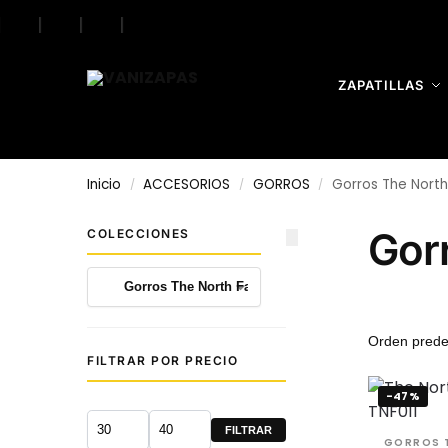
|
|
|
|
Search
ZAPATILLAS
Inicio
ACCESORIOS
GORROS
Gorros The Nort
/
/
/
Gor
COLECCIONES
FILTRAR POR PRECIO
-47%
FILTRAR
GORROS T