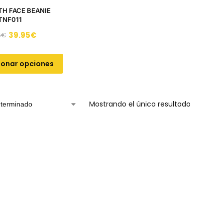
TH FACE BEANIE
TNF011
39.95
€
5
€
ionar opciones
Mostrando el único resultado