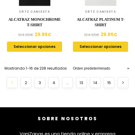
CRTZ CAMISETA
CRTZ CAMISETA
ALCATRAZ MONOCHROME
ALCATRAZ PLATINUM T-
T-SHIRT
SHIRT
29.95
€
29.95
€
104.95
€
104.95
€
Seleccionar opciones
Seleccionar opciones
Mostrando 1–16 de 238 resultados
1
2
3
4
…
13
14
15
SOBRE NOSOTROS
VaniZapas es una tienda online y empresa