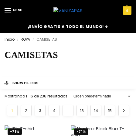
MENU
0
¡ENVÍO GRATIS A TODO EL MUNDO! ✈️
Inicio
ROPA
CAMISETAS
/
/
CAMISETAS
SHOW FILTERS
Mostrando 1–16 de 238 resultados
1
2
3
4
…
13
14
15
-71%
-71%