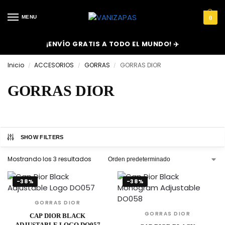
MENU
0
¡ENVÍO GRATIS A TODO EL MUNDO! ✈️
Inicio
ACCESORIOS
GORRAS
GORRAS DIOR
/
/
/
GORRAS DIOR
SHOW FILTERS
Mostrando los 3 resultados
-38%
-38%
GORRAS DIOR
GORRAS DIOR
CAP DIOR BLACK
ADJUSTABLE LOGO DO057