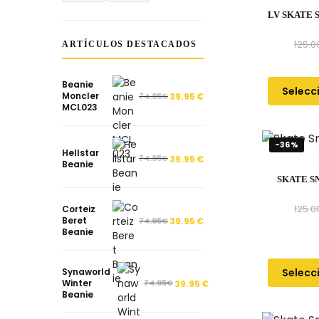
LV SKATE 
125.0
ARTÍCULOS DESTACADOS
Beanie
Selecc
Moncler
74.95
€
39.95
€
MCL023
-36%
Hellstar
74.95
€
39.95
€
Beanie
SKATE S
125.0
Corteiz
Beret
74.95
€
39.95
€
Beanie
Selecc
Synaworld
Winter
74.95
€
39.95
€
Beanie