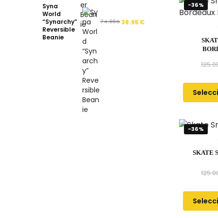
-36%
Syna
World
“Synarchy”
74.95
€
39.95
€
Reversible
Beanie
SKAT
BOR
125.0
Selecc
-36%
SKATE 
125.0
Selecc