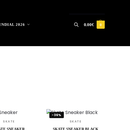
NDIAL 2026
0.00
€
0
-36%
SKATE
SKATE
ATE SNEAKER
SKATE SNEAKER BLACK