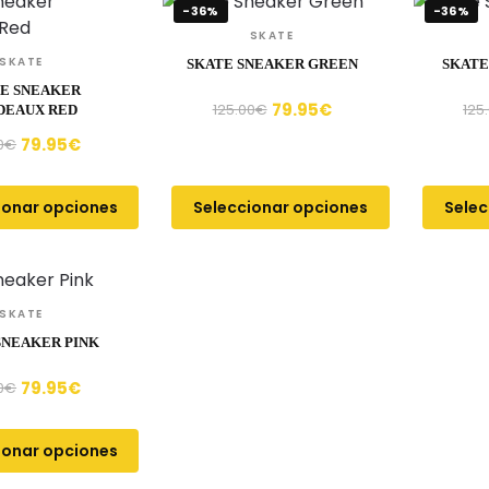
-36%
-36%
SKATE
SKATE
SKATE SNEAKER GREEN
SKATE
E SNEAKER
79.95
€
125.00
€
125
DEAUX RED
79.95
€
0
€
ionar opciones
Seleccionar opciones
Selec
SKATE
SNEAKER PINK
79.95
€
0
€
ionar opciones