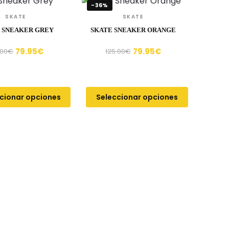
-36%
SKATE
SKATE
 SNEAKER GREY
SKATE SNEAKER ORANGE
79.95
€
79.95
€
.00
€
125.00
€
cionar opciones
Seleccionar opciones